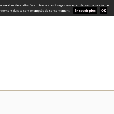
 de services tiers afin d'optimiser votre ciblage dans et en dehors de ce site. Le
ionnement du site sont exemptés de consentement.
En savoir plus
OK