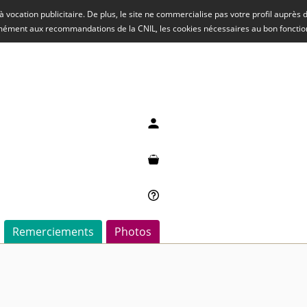
rs à vocation publicitaire. De plus, le site ne commercialise pas votre profil auprès
rmément aux recommandations de la CNIL, les cookies nécessaires au bon fonct
Mon compte
Mon panier
Besoin d'aide ?
Remerciements
Photos