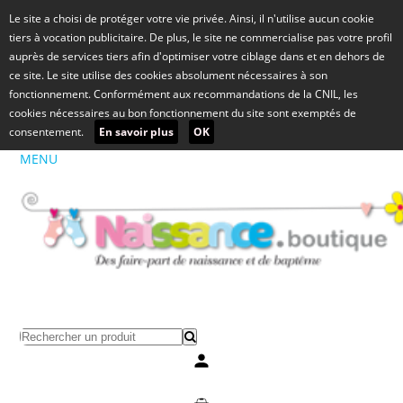
Le site a choisi de protéger votre vie privée. Ainsi, il n'utilise aucun cookie
tiers à vocation publicitaire. De plus, le site ne commercialise pas votre profil
auprès de services tiers afin d'optimiser votre ciblage dans et en dehors de
ce site. Le site utilise des cookies absolument nécessaires à son
fonctionnement. Conformément aux recommandations de la CNIL, les
cookies nécessaires au bon fonctionnement du site sont exemptés de
consentement.
En savoir plus
OK
MENU
Mon compte