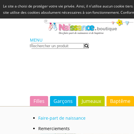
Le site a choisi de protéger votre vie privée. Ainsi, il n'utilise aucun cookie tie
site utilise des cookies absolument nécessaires à son fonctionnement. Confo
MENU
Filles
Garçons
Jumeaux
Baptême
Faire-part de naissance
Remerciements