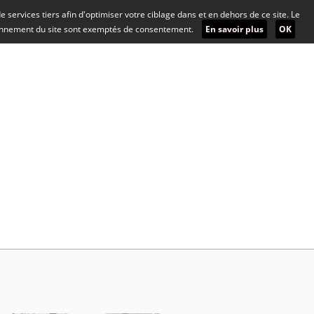
 de services tiers afin d'optimiser votre ciblage dans et en dehors de ce site. Le
ionnement du site sont exemptés de consentement.
En savoir plus
OK