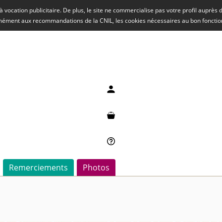
rs à vocation publicitaire. De plus, le site ne commercialise pas votre profil auprès
rmément aux recommandations de la CNIL, les cookies nécessaires au bon fonct
Mon compte
Mon panier
Besoin d'aide ?
Remerciements
Photos