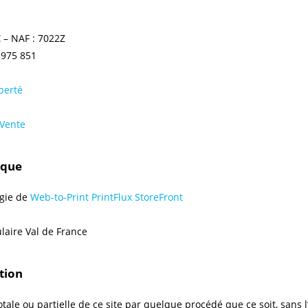
€ – NAF : 7022Z
 975 851
berté
 Vente
ique
ogie de
Web-to-Print PrintFlux StoreFront
laire Val de France
tion
ale ou partielle de ce site par quelque procédé que ce soit, sans l