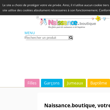
Le site a choisi de protéger votre vie privée. Ainsi, il n'utilise aucun cookie tie
site utilise des cookies absolument nécessaires à son fonctionnement. Confo
MENU
Filles
Garçons
Jumeaux
Baptême
Naissance.boutique, votre