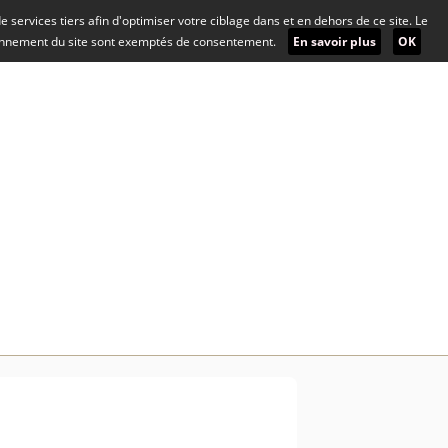
 de services tiers afin d'optimiser votre ciblage dans et en dehors de ce site. Le
ionnement du site sont exemptés de consentement.
En savoir plus
OK