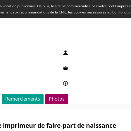
rs à vocation publicitaire. De plus, le site ne commercialise pas votre profil auprès
rmément aux recommandations de la CNIL, les cookies nécessaires au bon fonct
Mon compte
Mon panier
Besoin d'aide ?
Remerciements
Photos
 imprimeur de faire-part de naissance