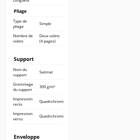
Longueur
Pliage
Type de
Simple
pliage
Nombre de
Deux volets
volets
(4 pages)
Support
Nom du
Satimat
support
Grammage
300 g/m²
du support
Impression
Quadrichromie
recto
Impression
Quadrichromie
verso
Enveloppe