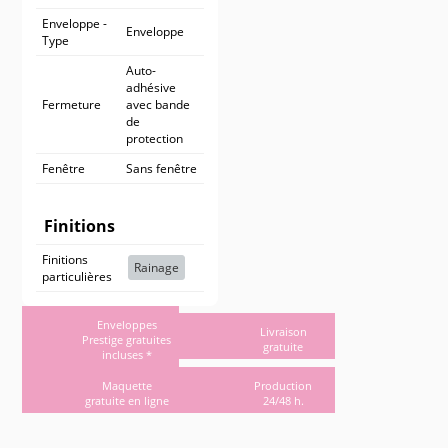
Enveloppe -
Enveloppe
Type
Auto-
adhésive
Fermeture
avec bande
de
protection
Fenêtre
Sans fenêtre
Finitions
Finitions
Rainage
particulières
Enveloppes
Livraison
Prestige gratuites
gratuite
incluses *
Maquette
Production
gratuite en ligne
24/48 h.