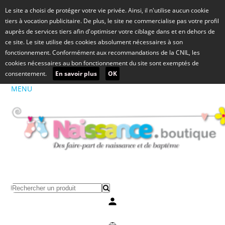
Le site a choisi de protéger votre vie privée. Ainsi, il n'utilise aucun cookie
tiers à vocation publicitaire. De plus, le site ne commercialise pas votre profil
auprès de services tiers afin d'optimiser votre ciblage dans et en dehors de
ce site. Le site utilise des cookies absolument nécessaires à son
fonctionnement. Conformément aux recommandations de la CNIL, les
cookies nécessaires au bon fonctionnement du site sont exemptés de
consentement.
En savoir plus
OK
MENU
Mon compte