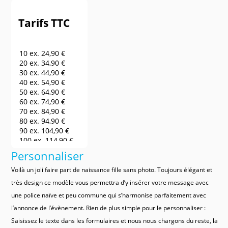
Tarifs TTC
10 ex.
24,90 €
20 ex.
34,90 €
30 ex.
44,90 €
40 ex.
54,90 €
50 ex.
64,90 €
60 ex.
74,90 €
70 ex.
84,90 €
80 ex.
94,90 €
90 ex.
104,90 €
100 ex.
114,90 €
150 ex.
164,90 €
Personnaliser
200 ex.
214,90 €
250 ex.
264,90 €
Voilà un joli faire part de naissance fille sans photo. Toujours élégant et
300 ex.
314,90 €
très design ce modèle vous permettra d’y insérer votre message avec
400 ex.
364,90 €
une police naïve et peu commune qui s’harmonise parfaitement avec
500 ex.
414,90 €
600 ex.
464,90 €
l’annonce de l’évènement. Rien de plus simple pour le personnaliser :
700 ex.
514,90 €
Saisissez le texte dans les formulaires et nous nous chargons du reste, la
800 ex.
564,90 €