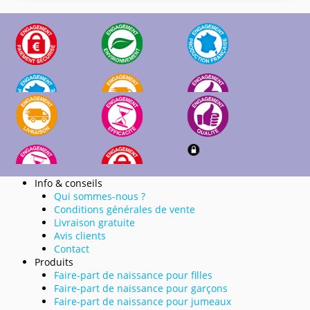
Info & conseils
Qui sommes-nous ?
Conditions générales de vente
Livraison gratuite
Avis clients
Contact
Produits
Faire-part de naissance pour filles
Faire-part de naissance pour garçons
Faire-part de naissance pour jumeaux