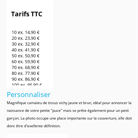
Tarifs TTC
10 ex.
14,90 €
20 ex.
23,90 €
30 ex.
32,90 €
40 ex.
41,90 €
50 ex.
50,90 €
60 ex.
59,90 €
70 ex.
68,90 €
80 ex.
77,90 €
90 ex.
86,90 €
100 ex.
95,90 €
150 ex.
140,90 €
Personnaliser
200 ex.
185,90 €
250 ex.
230,90 €
Magnifique camaïeu de tissus vichy jaune et brun, idéal pour annoncer la
300 ex.
275,90 €
naissance de votre petite "puce" mais se prête également pour un petit
400 ex.
320,90 €
garçon. La photo occupe une place importante sur la couverture, elle doit
500 ex.
365,90 €
600 ex.
410,90 €
donc être d'exellente définition.
700 ex.
455,90 €
800 ex.
500,90 €