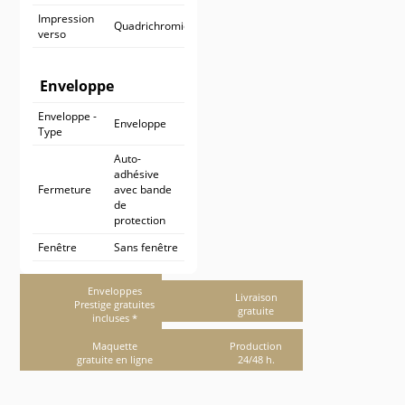
Impression
Quadrichromie
verso
Enveloppe
Enveloppe -
Enveloppe
Type
Auto-
adhésive
Fermeture
avec bande
de
protection
Fenêtre
Sans fenêtre
Enveloppes
Livraison
Prestige gratuites
gratuite
incluses *
Maquette
Production
gratuite en ligne
24/48 h.