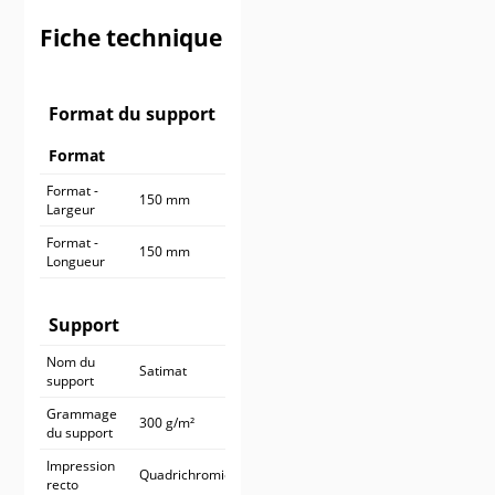
900 ex.
545,90 €
Fiche technique
1 000 ex.
590,90 €
Format du support
Format
Format -
150 mm
Largeur
Format -
150 mm
Longueur
Support
Nom du
Satimat
support
Grammage
300 g/m²
du support
Impression
Quadrichromie
recto