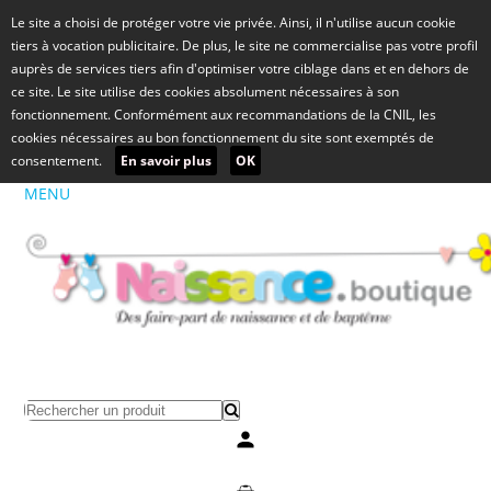
Le site a choisi de protéger votre vie privée. Ainsi, il n'utilise aucun cookie
tiers à vocation publicitaire. De plus, le site ne commercialise pas votre profil
auprès de services tiers afin d'optimiser votre ciblage dans et en dehors de
ce site. Le site utilise des cookies absolument nécessaires à son
fonctionnement. Conformément aux recommandations de la CNIL, les
cookies nécessaires au bon fonctionnement du site sont exemptés de
consentement.
En savoir plus
OK
MENU
Mon compte