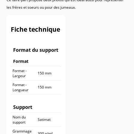
900 ex.
545,90 €
les frères et soeurs ou pour des jumeaux.
1 000 ex.
590,90 €
Fiche technique
Format du support
Format
Format -
150 mm
Largeur
Format -
150 mm
Longueur
Support
Nom du
Satimat
support
Grammage
300 g/m²