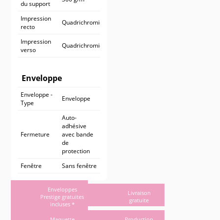
du support
Impression
Quadrichromie
recto
Impression
Quadrichromie
verso
Enveloppe
Enveloppe -
Enveloppe
Type
Auto-
adhésive
Fermeture
avec bande
de
protection
Fenêtre
Sans fenêtre
Enveloppes
Livraison
Prestige gratuites
gratuite
incluses *
Maquette
Production