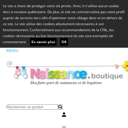
Le site a choisi de protéger votre vie privée. Ainsi, il n'utilise aucun cookie
tiers à vocation publicitaire. De plus, le site ne commercialise pas votre profil
auprès de services tiers afin d'optimiser votre ciblage dans et en dehors de
ce site. Le site utilise des cookies absolument nécessaires à son
fonctionnement. Conformément aux recommandations de la CNIL, les
cookies nécessaires au bon fonctionnement du site sont exemptés de
consentement.
En savoir plus
OK
MENU
Mon compte