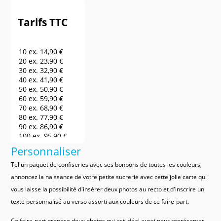
Tarifs TTC
10 ex.
14,90 €
20 ex.
23,90 €
30 ex.
32,90 €
40 ex.
41,90 €
50 ex.
50,90 €
60 ex.
59,90 €
70 ex.
68,90 €
80 ex.
77,90 €
90 ex.
86,90 €
100 ex.
95,90 €
150 ex.
140,90 €
Personnaliser
200 ex.
185,90 €
250 ex.
230,90 €
Tel un paquet de confiseries avec ses bonbons de toutes les couleurs,
300 ex.
275,90 €
annoncez la naissance de votre petite sucrerie avec cette jolie carte qui
400 ex.
320,90 €
vous laisse la possibilité d'insérer deux photos au recto et d'inscrire un
500 ex.
365,90 €
600 ex.
410,90 €
texte personnalisé au verso assorti aux couleurs de ce faire-part.
700 ex.
455,90 €
800 ex.
500,90 €
Ce faire-part propose deux photos qui est idéal aussi pour représenter