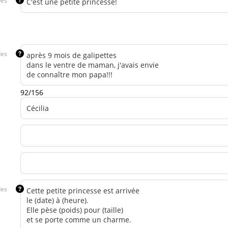
des
des
92/156
des