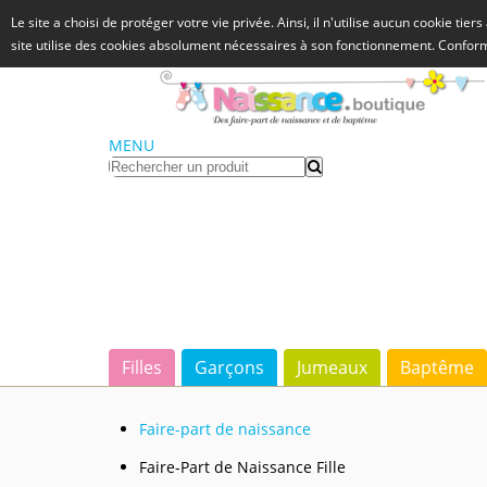
Le site a choisi de protéger votre vie privée. Ainsi, il n'utilise aucun cookie tie
site utilise des cookies absolument nécessaires à son fonctionnement. Confo
MENU
Filles
Garçons
Jumeaux
Baptême
Faire-part de naissance
Faire-Part de Naissance Fille