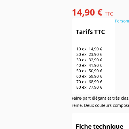
14,90 €
TTC
Person
Tarifs TTC
10 ex.
14,90 €
20 ex.
23,90 €
30 ex.
32,90 €
40 ex.
41,90 €
50 ex.
50,90 €
60 ex.
59,90 €
70 ex.
68,90 €
80 ex.
77,90 €
90 ex.
86,90 €
Faire-part élégant et très cl
100 ex.
95,90 €
150 ex.
140,90 €
reine. Deux couleurs compose
200 ex.
185,90 €
250 ex.
230,90 €
300 ex.
275,90 €
Fiche technique
400 ex.
320,90 €