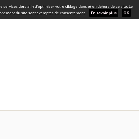
 de services tiers afin d'optimiser votre ciblage dans et en dehors de ce site. Le
ionnement du site sont exemptés de consentement.
En savoir plus
OK