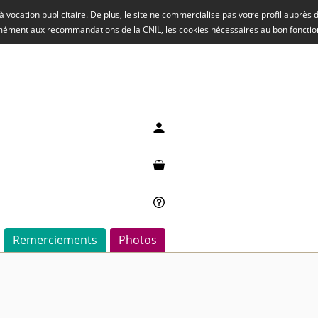
rs à vocation publicitaire. De plus, le site ne commercialise pas votre profil auprès
rmément aux recommandations de la CNIL, les cookies nécessaires au bon fonct
Mon compte
Mon panier
Besoin d'aide ?
Remerciements
Photos