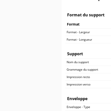
500 ex.
365,90 €
600 ex.
410,90 €
700 ex.
455,90 €
Format du support
800 ex.
500,90 €
900 ex.
545,90 €
Format
1 000 ex.
590,90 €
Format - Largeur
Format - Longueur
Support
Nom du support
Grammage du support
Impression recto
Impression verso
Enveloppe
Enveloppe - Type