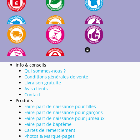
Info & conseils
Qui sommes-nous ?
Conditions générales de vente
Livraison gratuite
Avis clients
Contact
Produits
Faire-part de naissance pour filles
Faire-part de naissance pour garçons
Faire-part de naissance pour jumeaux
Faire-part de baptême
Cartes de remerciement
Photos & Marque-pages