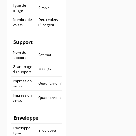
Type de
Simple
pliage
Nombre de
Deux volets
volets
(4 pages)
Support
Nom du
Satimat
support
Grammage
300 g/m²
du support
Impression
Quadrichromie
recto
Impression
Quadrichromie
verso
Enveloppe
Enveloppe -
Enveloppe
Type