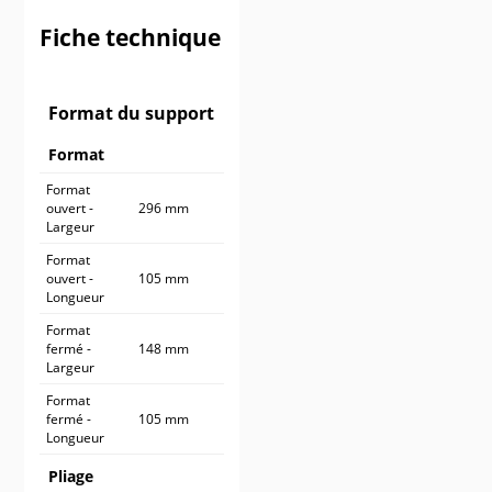
900 ex.
405,90 €
Fiche technique
1 000 ex.
438,90 €
Format du support
Format
Format
ouvert -
296 mm
Largeur
Format
ouvert -
105 mm
Longueur
Format
fermé -
148 mm
Largeur
Format
fermé -
105 mm
Longueur
Pliage