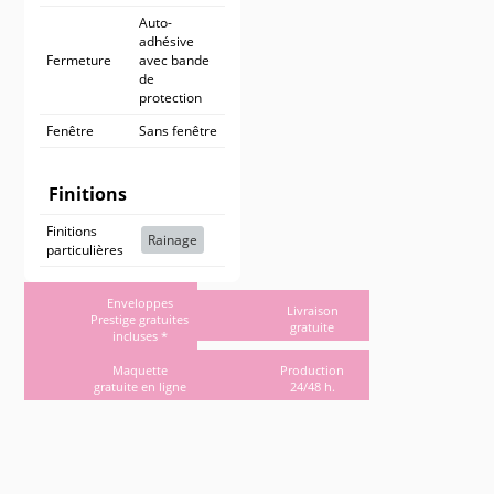
Auto-
adhésive
Fermeture
avec bande
de
protection
Fenêtre
Sans fenêtre
Finitions
Finitions
Rainage
particulières
Enveloppes
Livraison
Prestige gratuites
gratuite
incluses *
Maquette
Production
gratuite en ligne
24/48 h.