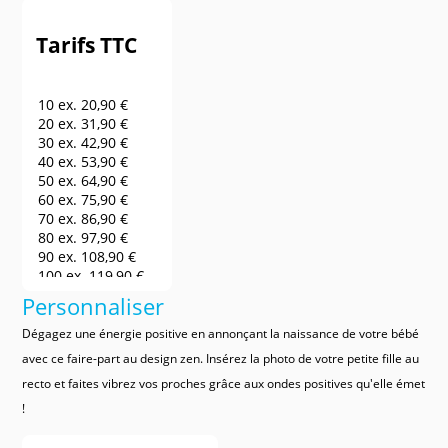
Tarifs TTC
10 ex.
20,90 €
20 ex.
31,90 €
30 ex.
42,90 €
40 ex.
53,90 €
50 ex.
64,90 €
60 ex.
75,90 €
70 ex.
86,90 €
80 ex.
97,90 €
90 ex.
108,90 €
100 ex.
119,90 €
150 ex.
141,90 €
Personnaliser
200 ex.
163,90 €
250 ex.
185,90 €
Dégagez une énergie positive en annonçant la naissance de votre bébé
300 ex.
207,90 €
avec ce faire-part au design zen. Insérez la photo de votre petite fille au
400 ex.
240,90 €
recto et faites vibrez vos proches grâce aux ondes positives qu'elle émet
500 ex.
273,90 €
600 ex.
306,90 €
!
700 ex.
339,90 €
800 ex.
372,90 €