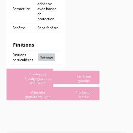
adhésive
Fermeture
avec bande
de
protection
Fenêtre
Sans fenêtre
Finitions
Finitions
Rainage
particulières
Enveloppes
Livraison
Prestige gratuites
gratuite
incluses *
Maquette
Production
gratuite en ligne
24/48 h.