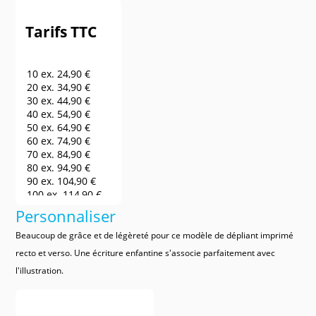
Tarifs TTC
10 ex.
24,90 €
20 ex.
34,90 €
30 ex.
44,90 €
40 ex.
54,90 €
50 ex.
64,90 €
60 ex.
74,90 €
70 ex.
84,90 €
80 ex.
94,90 €
90 ex.
104,90 €
100 ex.
114,90 €
150 ex.
164,90 €
Personnaliser
200 ex.
214,90 €
250 ex.
264,90 €
Beaucoup de grâce et de légèreté pour ce modèle de dépliant imprimé
300 ex.
314,90 €
recto et verso. Une écriture enfantine s'associe parfaitement avec
400 ex.
364,90 €
l'illustration.
500 ex.
414,90 €
600 ex.
464,90 €
700 ex.
514,90 €
800 ex.
564,90 €