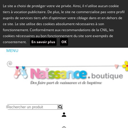
Le site a choisi de protéger votre vie privée. Ainsi, il n'utilise aucun cookie
tiers à vocation publicitaire. De plus, le site ne commercialise pas votre profil
auprès de services tiers afin d'optimiser votre ciblage dans et en dehors de
ce site. Le site utilise des cookies absolument nécessaires à son
fonctionnement. Conformément aux recommandations de la CNIL, les
cookies nécessaires au bon fonctionnement du site sont exemptés de
consentement.
En savoir plus
OK
MENU
Mon compte