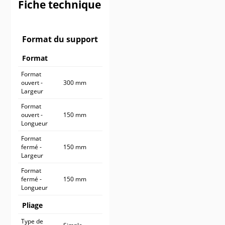
Fiche technique
900 ex.
614,90 €
1 000 ex.
664,90 €
Format du support
Format
Format
ouvert -
300 mm
Largeur
Format
ouvert -
150 mm
Longueur
Format
fermé -
150 mm
Largeur
Format
fermé -
150 mm
Longueur
Pliage
Type de