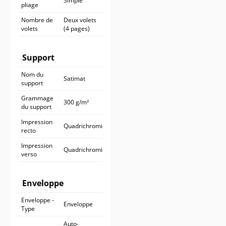
Simple
pliage
Nombre de
Deux volets
volets
(4 pages)
Support
Nom du
Satimat
support
Grammage
300 g/m²
du support
Impression
Quadrichromie
recto
Impression
Quadrichromie
verso
Enveloppe
Enveloppe -
Enveloppe
Type
Auto-