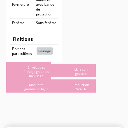
Fermeture
avec bande
de
protection
Fenêtre
Sans fenêtre
Finitions
Finitions
Rainage
particulières
Enveloppes
Livraison
Prestige gratuites
gratuite
incluses *
Maquette
Production
gratuite en ligne
24/48 h.