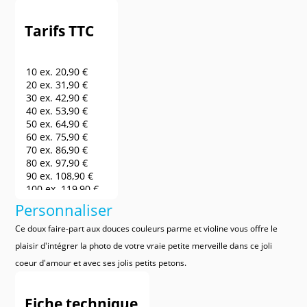
Tarifs TTC
10 ex.
20,90 €
20 ex.
31,90 €
30 ex.
42,90 €
40 ex.
53,90 €
50 ex.
64,90 €
60 ex.
75,90 €
70 ex.
86,90 €
80 ex.
97,90 €
90 ex.
108,90 €
100 ex.
119,90 €
150 ex.
141,90 €
Personnaliser
200 ex.
163,90 €
250 ex.
185,90 €
Ce doux faire-part aux douces couleurs parme et violine vous offre le
300 ex.
207,90 €
plaisir d'intégrer la photo de votre vraie petite merveille dans ce joli
400 ex.
240,90 €
coeur d'amour et avec ses jolis petits petons.
500 ex.
273,90 €
600 ex.
306,90 €
700 ex.
339,90 €
Fiche technique
800 ex.
372,90 €