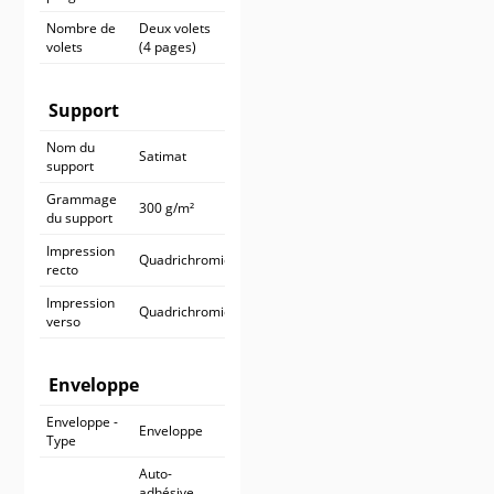
Nombre de
Deux volets
volets
(4 pages)
Support
Nom du
Satimat
support
Grammage
300 g/m²
du support
Impression
Quadrichromie
recto
Impression
Quadrichromie
verso
Enveloppe
Enveloppe -
Enveloppe
Type
Auto-
adhésive