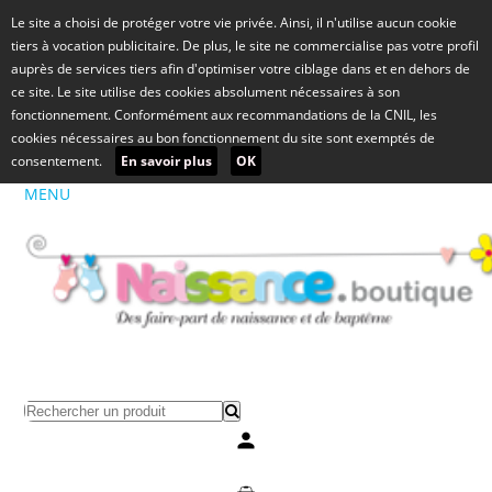
Le site a choisi de protéger votre vie privée. Ainsi, il n'utilise aucun cookie
tiers à vocation publicitaire. De plus, le site ne commercialise pas votre profil
auprès de services tiers afin d'optimiser votre ciblage dans et en dehors de
ce site. Le site utilise des cookies absolument nécessaires à son
fonctionnement. Conformément aux recommandations de la CNIL, les
cookies nécessaires au bon fonctionnement du site sont exemptés de
consentement.
En savoir plus
OK
MENU
Mon compte