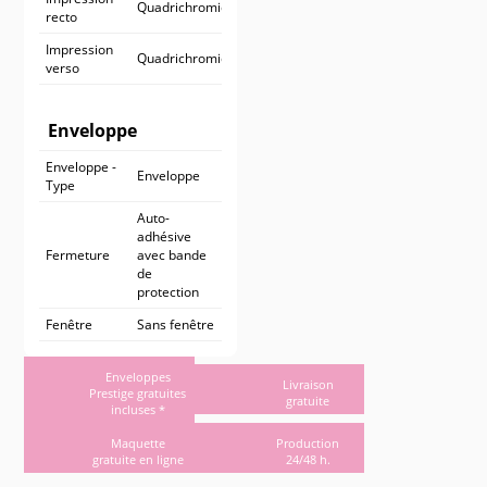
Quadrichromie
recto
Impression
Quadrichromie
verso
Enveloppe
Enveloppe -
Enveloppe
Type
Auto-
adhésive
Fermeture
avec bande
de
protection
Fenêtre
Sans fenêtre
Enveloppes
Livraison
Prestige gratuites
gratuite
incluses *
Maquette
Production
gratuite en ligne
24/48 h.