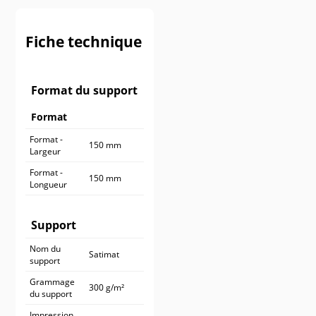
900 ex.
545,90 €
1 000 ex.
590,90 €
Fiche technique
Format du support
Format
Format -
150 mm
Largeur
Format -
150 mm
Longueur
Support
Nom du
Satimat
support
Grammage
300 g/m²
du support
Impression