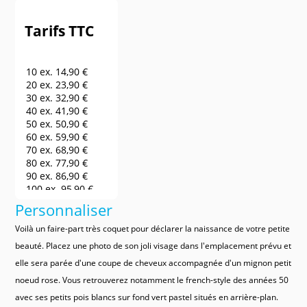
Tarifs TTC
10 ex.
14,90 €
20 ex.
23,90 €
30 ex.
32,90 €
40 ex.
41,90 €
50 ex.
50,90 €
60 ex.
59,90 €
70 ex.
68,90 €
80 ex.
77,90 €
90 ex.
86,90 €
100 ex.
95,90 €
150 ex.
140,90 €
Personnaliser
200 ex.
185,90 €
250 ex.
230,90 €
Voilà un faire-part très coquet pour déclarer la naissance de votre petite
300 ex.
275,90 €
beauté. Placez une photo de son joli visage dans l'emplacement prévu et
400 ex.
320,90 €
elle sera parée d'une coupe de cheveux accompagnée d'un mignon petit
500 ex.
365,90 €
600 ex.
410,90 €
noeud rose. Vous retrouverez notamment le french-style des années 50
700 ex.
455,90 €
avec ses petits pois blancs sur fond vert pastel situés en arrière-plan.
800 ex.
500,90 €