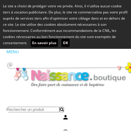
Le site a choisi de protéger votre vie privée. Ainsi, il n'utilise aucun cookie
tiers à vocation publicitaire. De plus, le site ne commercialise pas votre profil
auprès de services tiers afin d'optimiser votre ciblage dans et en dehors de
ce site. Le site utilise des cookies absolument nécessaires à son
fonctionnement. Conformément aux recommandations de la CNIL, les
cookies nécessaires au bon fonctionnement du site sont exemptés de
consentement.
En savoir plus
OK
MENU
Mon compte