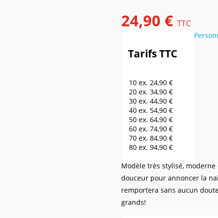
24,90 €
TTC
Person
Tarifs TTC
10 ex.
24,90 €
20 ex.
34,90 €
30 ex.
44,90 €
40 ex.
54,90 €
50 ex.
64,90 €
60 ex.
74,90 €
70 ex.
84,90 €
80 ex.
94,90 €
90 ex.
104,90 €
Modèle très stylisé, moderne 
100 ex.
114,90 €
150 ex.
164,90 €
douceur pour annoncer la na
200 ex.
214,90 €
remportera sans aucun doute u
250 ex.
264,90 €
grands!
300 ex.
314,90 €
400 ex.
364,90 €