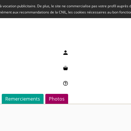
rs à vocation publicitaire. De plus, le site ne commercialise pas votre profil auprès
rmément aux recommandations de la CNIL, les cookies nécessaires au bon fonct
Mon compte
Mon panier
Besoin d'aide ?
Remerciements
Photos