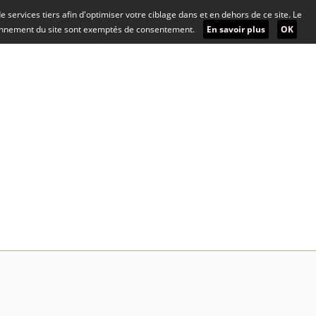
 de services tiers afin d'optimiser votre ciblage dans et en dehors de ce site. Le
ionnement du site sont exemptés de consentement.
En savoir plus
OK