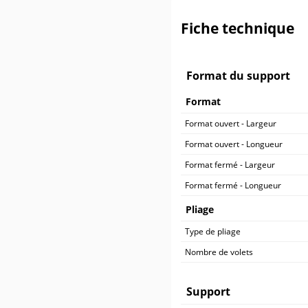
500 ex.
414,90 €
600 ex.
464,90 €
Fiche technique
700 ex.
514,90 €
800 ex.
564,90 €
900 ex.
614,90 €
1 000 ex.
664,90 €
Format du support
Format
Format ouvert - Largeur
Format ouvert - Longueur
Format fermé - Largeur
Format fermé - Longueur
Pliage
Type de pliage
Nombre de volets
Support