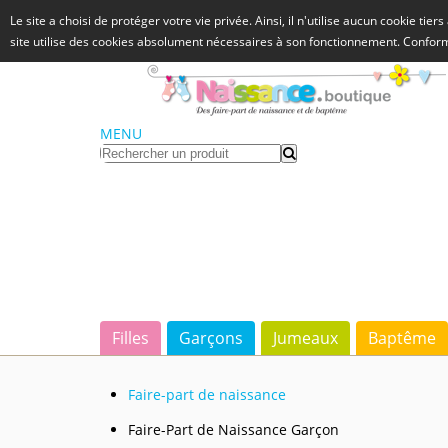
Le site a choisi de protéger votre vie privée. Ainsi, il n'utilise aucun cookie tie
site utilise des cookies absolument nécessaires à son fonctionnement. Confo
MENU
Filles
Garçons
Jumeaux
Baptême
Faire-part de naissance
Faire-Part de Naissance Garçon