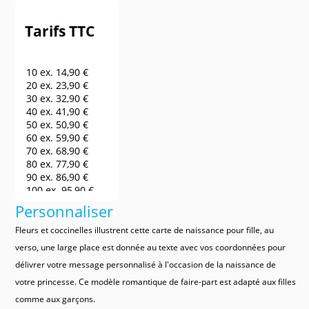
Tarifs TTC
10 ex.
14,90 €
20 ex.
23,90 €
30 ex.
32,90 €
40 ex.
41,90 €
50 ex.
50,90 €
60 ex.
59,90 €
70 ex.
68,90 €
80 ex.
77,90 €
90 ex.
86,90 €
100 ex.
95,90 €
150 ex.
140,90 €
Personnaliser
200 ex.
185,90 €
250 ex.
230,90 €
Fleurs et coccinelles illustrent cette carte de naissance pour fille, au
300 ex.
275,90 €
verso, une large place est donnée au texte avec vos coordonnées pour
400 ex.
320,90 €
délivrer votre message personnalisé à l'occasion de la naissance de
500 ex.
365,90 €
600 ex.
410,90 €
votre princesse. Ce modèle romantique de faire-part est adapté aux filles
700 ex.
455,90 €
comme aux garçons.
800 ex.
500,90 €