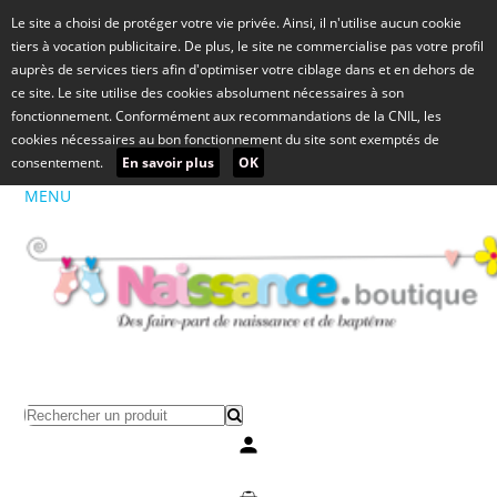
Le site a choisi de protéger votre vie privée. Ainsi, il n'utilise aucun cookie
tiers à vocation publicitaire. De plus, le site ne commercialise pas votre profil
auprès de services tiers afin d'optimiser votre ciblage dans et en dehors de
ce site. Le site utilise des cookies absolument nécessaires à son
fonctionnement. Conformément aux recommandations de la CNIL, les
cookies nécessaires au bon fonctionnement du site sont exemptés de
consentement.
En savoir plus
OK
MENU
Mon compte