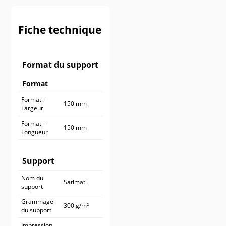
900 ex.
545,90 €
1 000 ex.
590,90 €
Fiche technique
Format du support
Format
Format -
150 mm
Largeur
Format -
150 mm
Longueur
Support
Nom du
Satimat
support
Grammage
300 g/m²
du support
Impression