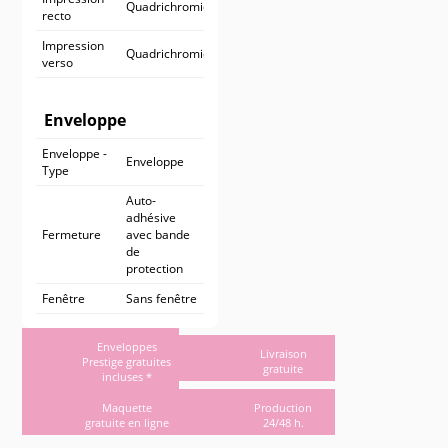
Quadrichromie
recto
Impression
Quadrichromie
verso
Enveloppe
Enveloppe -
Enveloppe
Type
Auto-
adhésive
Fermeture
avec bande
de
protection
Fenêtre
Sans fenêtre
Enveloppes
Livraison
Prestige gratuites
gratuite
incluses *
Maquette
Production
gratuite en ligne
24/48 h.