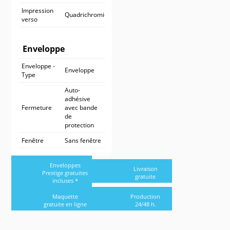
Impression
Quadrichromie
verso
Enveloppe
Enveloppe -
Enveloppe
Type
Auto-
adhésive
Fermeture
avec bande
de
protection
Fenêtre
Sans fenêtre
Enveloppes
Livraison
Prestige gratuites
gratuite
incluses *
Maquette
Production
gratuite en ligne
24/48 h.