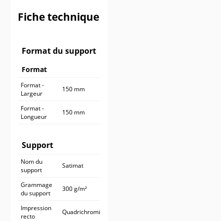
900 ex.
545,90 €
Fiche technique
1 000 ex.
590,90 €
Format du support
Format
Format -
150 mm
Largeur
Format -
150 mm
Longueur
Support
Nom du
Satimat
support
Grammage
300 g/m²
du support
Impression
Quadrichromie
recto