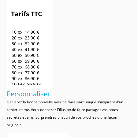
Tarifs TTC
10 ex.
14,90 €
20 ex.
23,90 €
30 ex.
32,90 €
40 ex.
41,90 €
50 ex.
50,90 €
60 ex.
59,90 €
70 ex.
68,90 €
80 ex.
77,90 €
90 ex.
86,90 €
100 ex.
95,90 €
150 ex.
140,90 €
Personnaliser
200 ex.
185,90 €
250 ex.
230,90 €
Déclarez la bonne nouvelle avec ce faire-part unique s'inspirant d'un
300 ex.
275,90 €
cahier intime. Vous donnerez l'illusion de faire partager vos notes
400 ex.
320,90 €
secrètes et ainsi surprendrez chacun de vos proches d'une façon
500 ex.
365,90 €
600 ex.
410,90 €
originale.
700 ex.
455,90 €
800 ex.
500,90 €