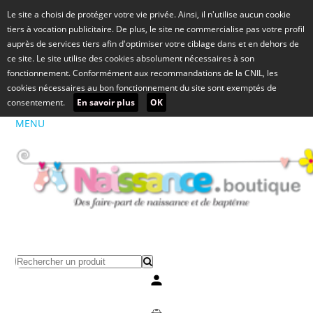
Le site a choisi de protéger votre vie privée. Ainsi, il n'utilise aucun cookie
tiers à vocation publicitaire. De plus, le site ne commercialise pas votre profil
auprès de services tiers afin d'optimiser votre ciblage dans et en dehors de
ce site. Le site utilise des cookies absolument nécessaires à son
fonctionnement. Conformément aux recommandations de la CNIL, les
cookies nécessaires au bon fonctionnement du site sont exemptés de
consentement.
En savoir plus
OK
MENU
Mon compte