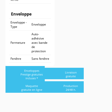
Enveloppe
Enveloppe -
Enveloppe
Type
Auto-
adhésive
Fermeture
avec bande
de
protection
Fenêtre
Sans fenêtre
Enveloppes
Livraison
Prestige gratuites
gratuite
incluses *
Maquette
Production
gratuite en ligne
24/48 h.