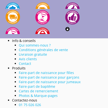
Info & conseils
Qui sommes-nous ?
Conditions générales de vente
Livraison gratuite
Avis clients
Contact
Produits
Faire-part de naissance pour filles
Faire-part de naissance pour garçons
Faire-part de naissance pour jumeaux
Faire-part de baptême
Cartes de remerciement
Photos & Marque-pages
Contactez-nous
01 75 026 026