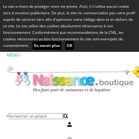
Le site a choisi de protéger votre vie privée. Ainsi, il n'utilise aucun cookie
tiers à vocation publicitaire. De plus, le site ne commercialise pas votre profil
auprès de services tiers afin d'optimiser votre ciblage dans et en dehors de
ce site. Le site utilise des cookies absolument nécessaires à son
fonctionnement. Conformément aux recommandations de la CNIL, les
cookies nécessaires au bon fonctionnement du site sont exemptés de
consentement.
En savoir plus
OK
MENU
Mon compte