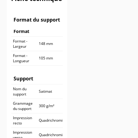
900 ex.
545,90 €
1 000 ex.
590,90 €
Format du support
Format
Format -
148 mm
Largeur
Format -
105 mm
Longueur
Support
Nom du
Satimat
support
Grammage
300 g/m²
du support
Impression
Quadrichromie
recto
Impression
Quadrichromie
verso