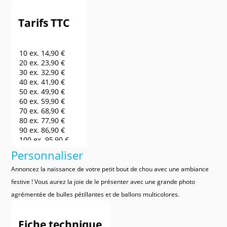
Tarifs TTC
10 ex.
14,90 €
20 ex.
23,90 €
30 ex.
32,90 €
40 ex.
41,90 €
50 ex.
49,90 €
60 ex.
59,90 €
70 ex.
68,90 €
80 ex.
77,90 €
90 ex.
86,90 €
100 ex.
95,90 €
150 ex.
140,90 €
Personnaliser
200 ex.
185,90 €
250 ex.
230,90 €
Annoncez la naissance de votre petit bout de chou avec une ambiance
300 ex.
275,90 €
festive ! Vous aurez la joie de le présenter avec une grande photo
400 ex.
320,90 €
agrémentée de bulles pétillantes et de ballons multicolores.
500 ex.
365,90 €
600 ex.
410,90 €
700 ex.
455,90 €
Fiche technique
800 ex.
500,90 €