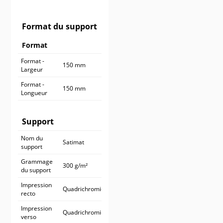
900 ex.
545,90 €
1 000 ex.
590,90 €
Format du support
Format
Format -
150 mm
Largeur
Format -
150 mm
Longueur
Support
Nom du
Satimat
support
Grammage
300 g/m²
du support
Impression
Quadrichromie
recto
Impression
Quadrichromie
verso