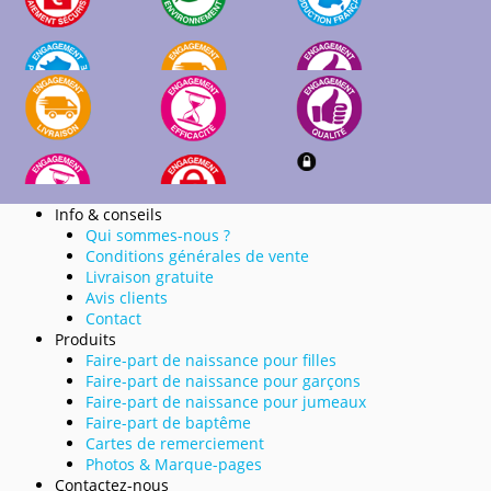
Info & conseils
Qui sommes-nous ?
Conditions générales de vente
Livraison gratuite
Avis clients
Contact
Produits
Faire-part de naissance pour filles
Faire-part de naissance pour garçons
Faire-part de naissance pour jumeaux
Faire-part de baptême
Cartes de remerciement
Photos & Marque-pages
Contactez-nous