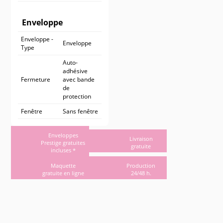
Enveloppe
Enveloppe -
Enveloppe
Type
Auto-
adhésive
Fermeture
avec bande
de
protection
Fenêtre
Sans fenêtre
Enveloppes
Livraison
Prestige gratuites
gratuite
incluses *
Maquette
Production
gratuite en ligne
24/48 h.