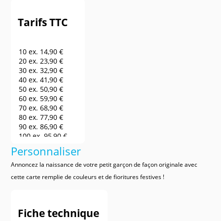
Tarifs TTC
10 ex.
14,90 €
20 ex.
23,90 €
30 ex.
32,90 €
40 ex.
41,90 €
50 ex.
50,90 €
60 ex.
59,90 €
70 ex.
68,90 €
80 ex.
77,90 €
90 ex.
86,90 €
100 ex.
95,90 €
150 ex.
140,90 €
Personnaliser
200 ex.
185,90 €
250 ex.
230,90 €
Annoncez la naissance de votre petit garçon de façon originale avec
300 ex.
275,90 €
cette carte remplie de couleurs et de fioritures festives !
400 ex.
320,90 €
500 ex.
365,90 €
600 ex.
410,90 €
Fiche technique
700 ex.
455,90 €
800 ex.
500,90 €