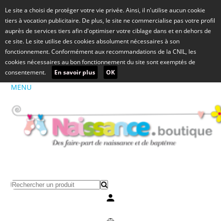
Le site a choisi de protéger votre vie privée. Ainsi, il n'utilise aucun cookie
tiers à vocation publicitaire. De plus, le site ne commercialise pas votre profil
auprès de services tiers afin d'optimiser votre ciblage dans et en dehors de
ce site. Le site utilise des cookies absolument nécessaires à son
fonctionnement. Conformément aux recommandations de la CNIL, les
cookies nécessaires au bon fonctionnement du site sont exemptés de
consentement.
En savoir plus
OK
MENU
Mon compte