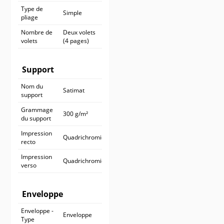
Type de
Simple
pliage
Nombre de
Deux volets
volets
(4 pages)
Support
Nom du
Satimat
support
Grammage
300 g/m²
du support
Impression
Quadrichromie
recto
Impression
Quadrichromie
verso
Enveloppe
Enveloppe -
Enveloppe
Type