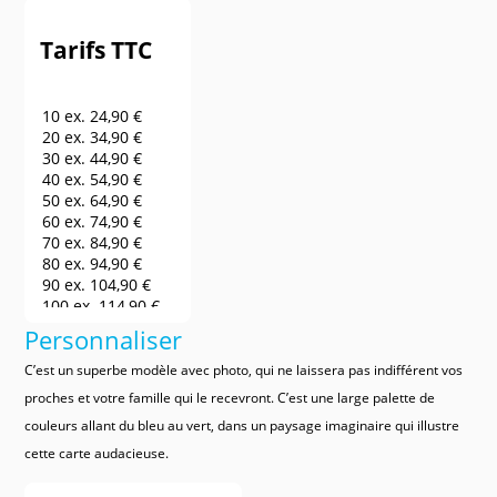
Tarifs TTC
10 ex.
24,90 €
20 ex.
34,90 €
30 ex.
44,90 €
40 ex.
54,90 €
50 ex.
64,90 €
60 ex.
74,90 €
70 ex.
84,90 €
80 ex.
94,90 €
90 ex.
104,90 €
100 ex.
114,90 €
150 ex.
164,90 €
Personnaliser
200 ex.
214,90 €
250 ex.
264,90 €
C’est un superbe modèle avec photo, qui ne laissera pas indifférent vos
300 ex.
314,90 €
proches et votre famille qui le recevront. C’est une large palette de
400 ex.
364,90 €
couleurs allant du bleu au vert, dans un paysage imaginaire qui illustre
500 ex.
414,90 €
600 ex.
464,90 €
cette carte audacieuse.
700 ex.
514,90 €
800 ex.
564,90 €