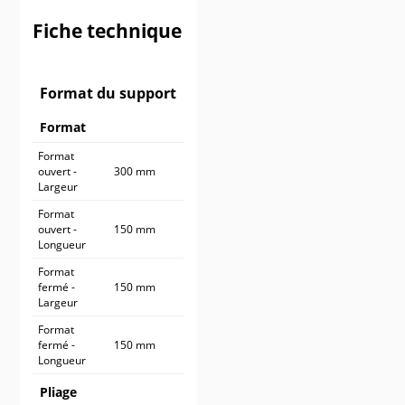
900 ex.
614,90 €
Fiche technique
1 000 ex.
664,90 €
Format du support
Format
Format
ouvert -
300 mm
Largeur
Format
ouvert -
150 mm
Longueur
Format
fermé -
150 mm
Largeur
Format
fermé -
150 mm
Longueur
Pliage