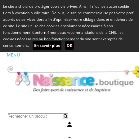
Le site a choisi de protéger votre vie privée. Ainsi, il n'utilise aucun cookie
tiers à vocation publicitaire. De plus, le site ne commercialise pas votre profil
auprès de services tiers afin d'optimiser votre ciblage dans et en dehors de
ce site. Le site utilise des cookies absolument nécessaires à son
fonctionnement. Conformément aux recommandations de la CNIL, les
cookies nécessaires au bon fonctionnement du site sont exemptés de
consentement.
En savoir plus
OK
MENU
Mon compte