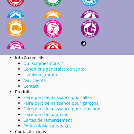
Info & conseils
Qui sommes-nous ?
Conditions générales de vente
Livraison gratuite
Avis clients
Contact
Produits
Faire-part de naissance pour filles
Faire-part de naissance pour garçons
Faire-part de naissance pour jumeaux
Faire-part de baptême
Cartes de remerciement
Photos & Marque-pages
Contactez-nous