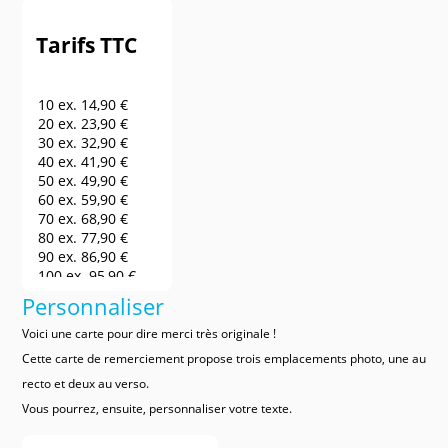
Tarifs TTC
10 ex.
14,90 €
20 ex.
23,90 €
30 ex.
32,90 €
40 ex.
41,90 €
50 ex.
49,90 €
60 ex.
59,90 €
70 ex.
68,90 €
80 ex.
77,90 €
90 ex.
86,90 €
100 ex.
95,90 €
150 ex.
140,90 €
Personnaliser
200 ex.
185,90 €
250 ex.
230,90 €
Voici une carte pour dire merci très originale !
300 ex.
275,90 €
Cette carte de remerciement propose trois emplacements photo, une au
400 ex.
320,90 €
recto et deux au verso.
500 ex.
365,90 €
600 ex.
410,90 €
Vous pourrez, ensuite, personnaliser votre texte.
700 ex.
455,90 €
800 ex.
500,90 €