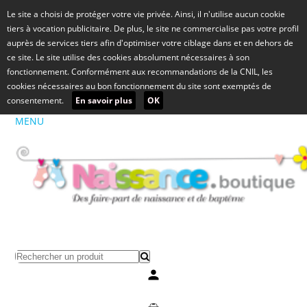
Le site a choisi de protéger votre vie privée. Ainsi, il n'utilise aucun cookie
tiers à vocation publicitaire. De plus, le site ne commercialise pas votre profil
auprès de services tiers afin d'optimiser votre ciblage dans et en dehors de
ce site. Le site utilise des cookies absolument nécessaires à son
fonctionnement. Conformément aux recommandations de la CNIL, les
cookies nécessaires au bon fonctionnement du site sont exemptés de
consentement.
En savoir plus
OK
MENU
Mon compte