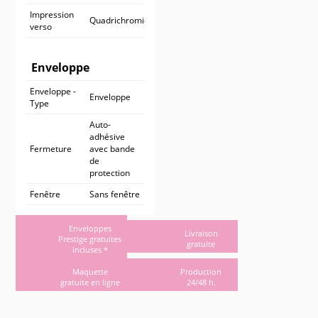
Impression
Quadrichromie
verso
Enveloppe
Enveloppe -
Enveloppe
Type
Auto-
adhésive
Fermeture
avec bande
de
protection
Fenêtre
Sans fenêtre
Enveloppes
Livraison
Prestige gratuites
gratuite
incluses *
Maquette
Production
gratuite en ligne
24/48 h.