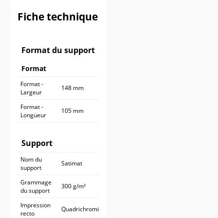
900 ex.
545,90 €
Fiche technique
1 000 ex.
590,90 €
Format du support
Format
Format -
148 mm
Largeur
Format -
105 mm
Longueur
Support
Nom du
Satimat
support
Grammage
300 g/m²
du support
Impression
Quadrichromie
recto