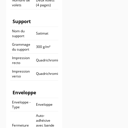
Nombre de
Deux volets
volets
(4 pages)
Support
Nom du
Satimat
support
Grammage
300 g/m²
du support
Impression
Quadrichromie
recto
Impression
Quadrichromie
verso
Enveloppe
Enveloppe -
Enveloppe
Type
Auto-
adhésive
Fermeture
avec bande