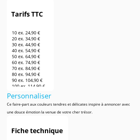
Tarifs TTC
10 ex.
24,90 €
20 ex.
34,90 €
30 ex.
44,90 €
40 ex.
54,90 €
50 ex.
64,90 €
60 ex.
74,90 €
70 ex.
84,90 €
80 ex.
94,90 €
90 ex.
104,90 €
100 ex.
114,90 €
150 ex.
164,90 €
Personnaliser
200 ex.
214,90 €
250 ex.
264,90 €
Ce faire-part aux couleurs tendres et délicates inspire à annoncer avec
300 ex.
314,90 €
une douce émotion la venue de votre cher trésor.
400 ex.
364,90 €
500 ex.
414,90 €
600 ex.
464,90 €
Fiche technique
700 ex.
514,90 €
800 ex.
564,90 €