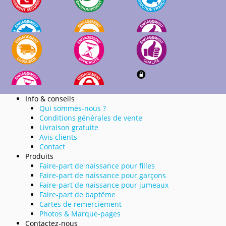
Info & conseils
Qui sommes-nous ?
Conditions générales de vente
Livraison gratuite
Avis clients
Contact
Produits
Faire-part de naissance pour filles
Faire-part de naissance pour garçons
Faire-part de naissance pour jumeaux
Faire-part de baptême
Cartes de remerciement
Photos & Marque-pages
Contactez-nous