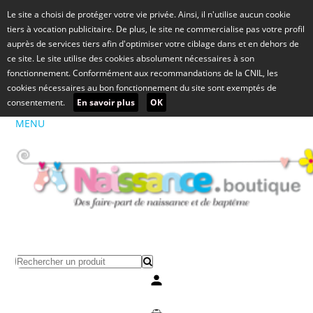
Le site a choisi de protéger votre vie privée. Ainsi, il n'utilise aucun cookie
tiers à vocation publicitaire. De plus, le site ne commercialise pas votre profil
auprès de services tiers afin d'optimiser votre ciblage dans et en dehors de
ce site. Le site utilise des cookies absolument nécessaires à son
fonctionnement. Conformément aux recommandations de la CNIL, les
cookies nécessaires au bon fonctionnement du site sont exemptés de
consentement.
En savoir plus
OK
MENU
Mon compte