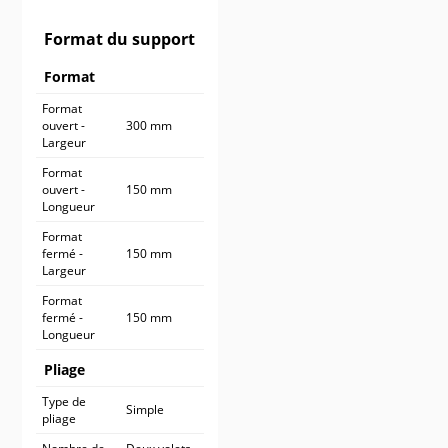
900 ex.
614,90 €
1 000 ex.
664,90 €
Format du support
Format
Format
ouvert -
300 mm
Largeur
Format
ouvert -
150 mm
Longueur
Format
fermé -
150 mm
Largeur
Format
fermé -
150 mm
Longueur
Pliage
Type de
Simple
pliage