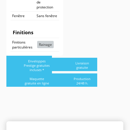
de
protection
Fenêtre
Sans fenêtre
Finitions
Finitions
Rainage
particulières
Enveloppes
Livraison
Prestige gratuites
gratuite
incluses *
Maquette
Production
gratuite en ligne
24/48 h.