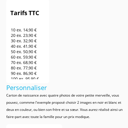
Tarifs TTC
10 ex.
14,90 €
20 ex.
23,90 €
30 ex.
32,90 €
40 ex.
41,90 €
50 ex.
50,90 €
60 ex.
59,90 €
70 ex.
68,90 €
80 ex.
77,90 €
90 ex.
86,90 €
100 ex.
95,90 €
150 ex.
140,90 €
Personnaliser
200 ex.
185,90 €
250 ex.
230,90 €
Carton de naissance avec quatre photos de votre petite merveille, vous
300 ex.
275,90 €
pouvez, commme l'exemple proposé choisir 2 images en noir et blanc et
400 ex.
320,90 €
deux en couleur, ou bien son frère et sa sœur. Vous aurez réalisé ainsi un
500 ex.
365,90 €
600 ex.
410,90 €
faire-part avec toute la famille pour un prix modique.
700 ex.
455,90 €
800 ex.
500,90 €