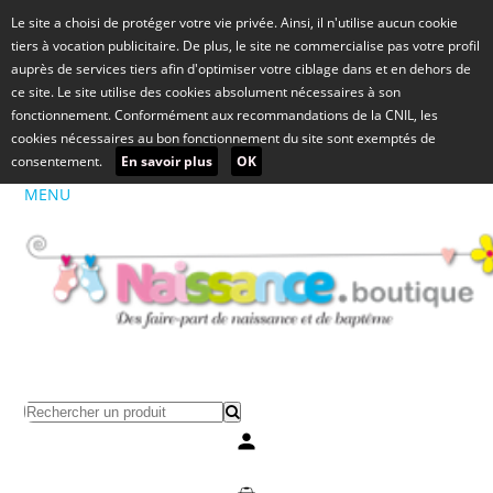
Le site a choisi de protéger votre vie privée. Ainsi, il n'utilise aucun cookie
tiers à vocation publicitaire. De plus, le site ne commercialise pas votre profil
auprès de services tiers afin d'optimiser votre ciblage dans et en dehors de
ce site. Le site utilise des cookies absolument nécessaires à son
fonctionnement. Conformément aux recommandations de la CNIL, les
cookies nécessaires au bon fonctionnement du site sont exemptés de
consentement.
En savoir plus
OK
MENU
Mon compte