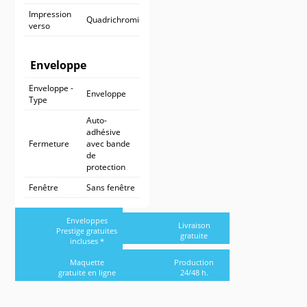
Impression
Quadrichromie
verso
Enveloppe
Enveloppe -
Enveloppe
Type
Auto-
adhésive
Fermeture
avec bande
de
protection
Fenêtre
Sans fenêtre
Enveloppes
Livraison
Prestige gratuites
gratuite
incluses *
Maquette
Production
gratuite en ligne
24/48 h.