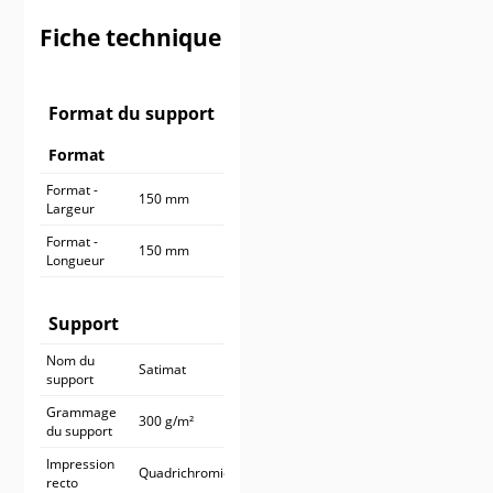
900 ex.
545,90 €
Fiche technique
1 000 ex.
590,90 €
Format du support
Format
Format -
150 mm
Largeur
Format -
150 mm
Longueur
Support
Nom du
Satimat
support
Grammage
300 g/m²
du support
Impression
Quadrichromie
recto