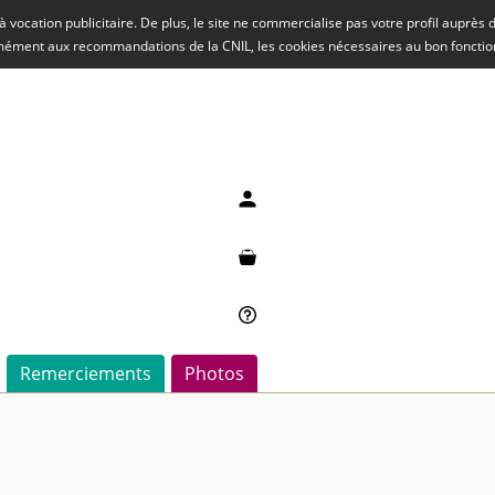
rs à vocation publicitaire. De plus, le site ne commercialise pas votre profil auprès
rmément aux recommandations de la CNIL, les cookies nécessaires au bon fonct
Mon compte
Mon panier
Besoin d'aide ?
Remerciements
Photos