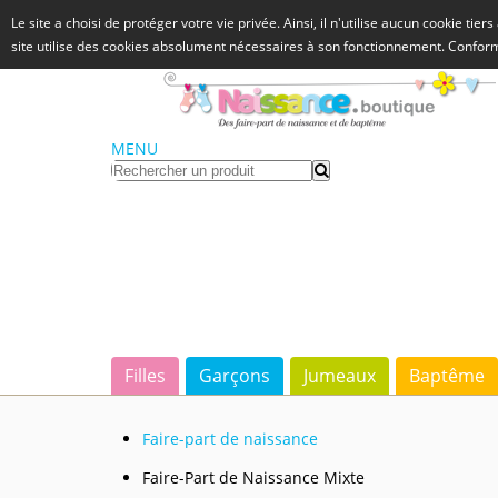
Le site a choisi de protéger votre vie privée. Ainsi, il n'utilise aucun cookie tie
site utilise des cookies absolument nécessaires à son fonctionnement. Confo
MENU
Filles
Garçons
Jumeaux
Baptême
Faire-part de naissance
Faire-Part de Naissance Mixte