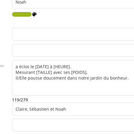
des
119/279