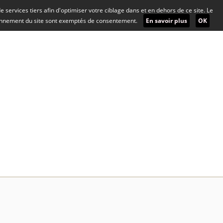
 de services tiers afin d'optimiser votre ciblage dans et en dehors de ce site. Le
ionnement du site sont exemptés de consentement.
En savoir plus
OK