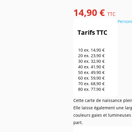
14,90 €
TTC
Person
Tarifs TTC
10 ex.
14,90 €
20 ex.
23,90 €
30 ex.
32,90 €
40 ex.
41,90 €
50 ex.
49,90 €
60 ex.
59,90 €
70 ex.
68,90 €
80 ex.
77,90 €
90 ex.
86,90 €
Cette carte de naissance plei
100 ex.
95,90 €
150 ex.
140,90 €
Elle laisse également une lar
200 ex.
185,90 €
couleurs gaies et lumineuses s
250 ex.
230,90 €
part.
300 ex.
275,90 €
400 ex.
320,90 €