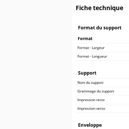
500 ex.
365,90 €
Fiche technique
600 ex.
410,90 €
700 ex.
455,90 €
800 ex.
500,90 €
900 ex.
545,90 €
Format du support
1 000 ex.
590,90 €
Format
Format - Largeur
Format - Longueur
Support
Nom du support
Grammage du support
Impression recto
Impression verso
Enveloppe